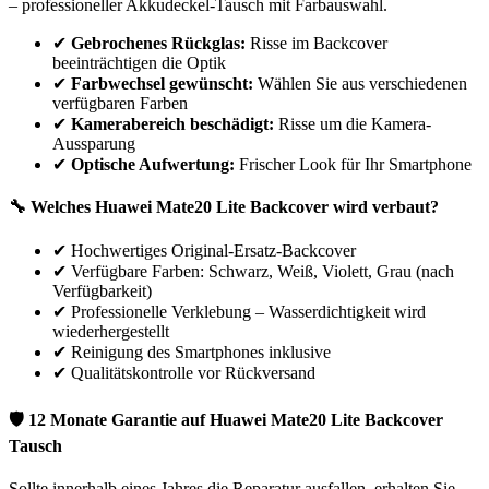
– professioneller Akkudeckel-Tausch mit Farbauswahl.
✔
Gebrochenes Rückglas:
Risse im Backcover
beeinträchtigen die Optik
✔
Farbwechsel gewünscht:
Wählen Sie aus verschiedenen
verfügbaren Farben
✔
Kamerabereich beschädigt:
Risse um die Kamera-
Aussparung
✔
Optische Aufwertung:
Frischer Look für Ihr Smartphone
🔧 Welches
Huawei
Mate20 Lite
Backcover wird verbaut?
✔
Hochwertiges Original-Ersatz-Backcover
✔
Verfügbare Farben: Schwarz, Weiß, Violett, Grau (nach
Verfügbarkeit)
✔
Professionelle Verklebung – Wasserdichtigkeit wird
wiederhergestellt
✔
Reinigung des Smartphones inklusive
✔
Qualitätskontrolle vor Rückversand
🛡 12 Monate Garantie auf
Huawei
Mate20 Lite
Backcover
Tausch
Sollte innerhalb eines Jahres die Reparatur ausfallen, erhalten Sie