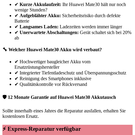
✔
Kurze Akkulaufzeit:
Ihr
Huawei
Mate30
hält nur noch
wenige Stunden?
✔
Aufgeblähter Akku:
Sicherheitsrisiko durch defekte
Batterie
✔
Langsames Laden:
Ladezeiten werden immer länger
✔
Unerwartete Abschaltungen:
Gerät schaltet sich bei 20%
ab
🔧 Welcher
Huawei
Mate30
Akku wird verbaut?
✔
Hochwertiger baugleicher Akku vom
Ersatzrüstungshersteller
✔
Integrierter Tiefentladeschutz und Überspannungsschutz
✔
Reinigung des Smartphones inklusive
✔
Qualitätskontrolle vor Rückversand
🛡 12 Monate Garantie auf
Huawei
Mate30
Akkutausch
Sollte innerhalb eines Jahres die Reparatur ausfallen, erhalten Sie
kostenlosen Ersatz.
⚡ Express-Reparatur verfügbar