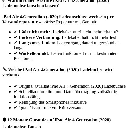
✅ Warum sollten Sie Ihre
iPad
Air 4.Generation (2020)
Ladebuchse tauschen lassen?
iPad
Air 4.Generation (2020)
Ladeanschluss wechseln per
Versandreparatur
– präzise Reparatur mit Garantie.
✔
Lädt nicht mehr:
Ladekabel wird nicht mehr erkannt?
✔
Lockere Verbindung:
Ladekabel hält nicht mehr fest
✔
Langsames Laden:
Ladevorgang dauert ungewöhnlich
lange
✔
Wackelkontakt:
Laden funktioniert nur in bestimmten
Positionen
🔧 Welche
iPad
Air 4.Generation (2020)
Ladebuchse wird
verbaut?
✔
Original-Qualität iPad Air 4.Generation (2020) Ladebuchse
✔
Schnellladefunktion und Datenübertragung vollständig
funktionsfähig
✔
Reinigung des Smartphones inklusive
✔
Qualitätskontrolle vor Rückversand
🛡 12 Monate Garantie auf
iPad
Air 4.Generation (2020)
Ladebuchse Tausch