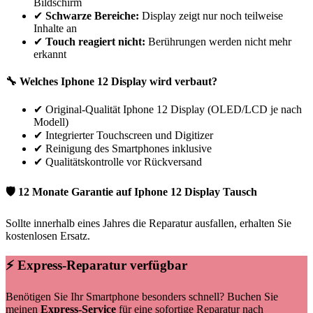
Bildschirm
✔
Schwarze Bereiche:
Display zeigt nur noch teilweise
Inhalte an
✔
Touch reagiert nicht:
Berührungen werden nicht mehr
erkannt
🔧 Welches
Iphone
12
Display wird verbaut?
✔
Original-Qualität Iphone 12 Display (OLED/LCD je nach
Modell)
✔
Integrierter Touchscreen und Digitizer
✔
Reinigung des Smartphones inklusive
✔
Qualitätskontrolle vor Rückversand
🛡 12 Monate Garantie auf
Iphone
12
Display Tausch
Sollte innerhalb eines Jahres die Reparatur ausfallen, erhalten Sie
kostenlosen Ersatz.
⚡ Express-Reparatur verfügbar
Benötigen Sie Ihr Smartphone besonders schnell? Buchen Sie
meinen
Express-Service
für eine sofortige Reparatur nach