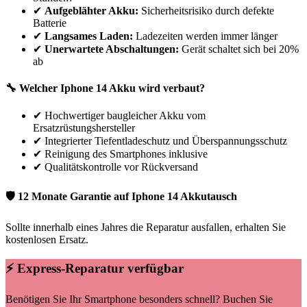
✔
Aufgeblähter Akku:
Sicherheitsrisiko durch defekte
Batterie
✔
Langsames Laden:
Ladezeiten werden immer länger
✔
Unerwartete Abschaltungen:
Gerät schaltet sich bei 20%
ab
🔧 Welcher
Iphone
14
Akku wird verbaut?
✔
Hochwertiger baugleicher Akku vom
Ersatzrüstungshersteller
✔
Integrierter Tiefentladeschutz und Überspannungsschutz
✔
Reinigung des Smartphones inklusive
✔
Qualitätskontrolle vor Rückversand
🛡 12 Monate Garantie auf
Iphone
14
Akkutausch
Sollte innerhalb eines Jahres die Reparatur ausfallen, erhalten Sie
kostenlosen Ersatz.
⚡ Express-Reparatur verfügbar
Benötigen Sie Ihr Smartphone besonders schnell? Buchen Sie