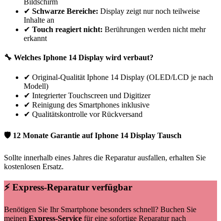
Bildschirm
✔
Schwarze Bereiche:
Display zeigt nur noch teilweise
Inhalte an
✔
Touch reagiert nicht:
Berührungen werden nicht mehr
erkannt
🔧 Welches
Iphone
14
Display wird verbaut?
✔
Original-Qualität Iphone 14 Display (OLED/LCD je nach
Modell)
✔
Integrierter Touchscreen und Digitizer
✔
Reinigung des Smartphones inklusive
✔
Qualitätskontrolle vor Rückversand
🛡 12 Monate Garantie auf
Iphone
14
Display Tausch
Sollte innerhalb eines Jahres die Reparatur ausfallen, erhalten Sie
kostenlosen Ersatz.
⚡ Express-Reparatur verfügbar
Benötigen Sie Ihr Smartphone besonders schnell? Buchen Sie
meinen
Express-Service
für eine sofortige Reparatur nach