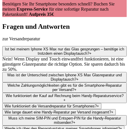
Benötigen Sie Ihr Smartphone besonders schnell? Buchen Sie
meinen
Express-Service
für eine sofortige Reparatur nach
Paketankunft!
Aufpreis 35€
Fragen und Antworten
zur Versandreparatur
Ist bei meinem Iphone XS Max nur das Glas gesprungen – benötige ich
trotzdem einen Displaytausch?
+
Nein! Wenn Display und Touch einwandfrei funktionieren, ist eine
günstigere Glasreparatur die richtige Option. Sie sparen dadurch bis
zu 50%.
Was ist der Unterschied zwischen Iphone XS Max Glasreparatur und
Displaytausch?
+
Welche Zahlungsmöglichkeiten gibt es für die Smartphone-Reparatur
per Versand?
+
Wie funktioniert der Kauf auf Rechnung beim Handy-Reparaturservice?
+
Wie funktioniert die Versandreparatur für Smartphones?
+
Wie lange dauert eine Handy-Reparatur per Versand insgesamt?
+
Muss ich meine SIM-PIN und Entsperr-PIN für die Handy-Reparatur
mitsenden?
+
Werde ich über den Reparaturstatus meines Smartphones informiert?
+