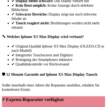
✔
Display bleibt schwarz:
Das Handy vibriert nur
✔
Kein Boot möglich:
Keine Anzeige durch defekten
Bildschirm
✔
Schwarze Bereiche:
Display zeigt nur noch teilweise
Inhalte an
✔
Touch reagiert nicht:
Berührungen werden nicht mehr
erkannt
🔧 Welches
Iphone
XS Max
Display wird verbaut?
✔
Original-Qualität Iphone XS Max Display (OLED/LCD je
nach Modell)
✔
Integrierter Touchscreen und Digitizer
✔
Reinigung des Smartphones inklusive
✔
Qualitätskontrolle vor Rückversand
🛡 12 Monate Garantie auf
Iphone
XS Max
Display Tausch
Sollte innerhalb eines Jahres die Reparatur ausfallen, erhalten Sie
kostenlosen Ersatz.
⚡ Express-Reparatur verfügbar