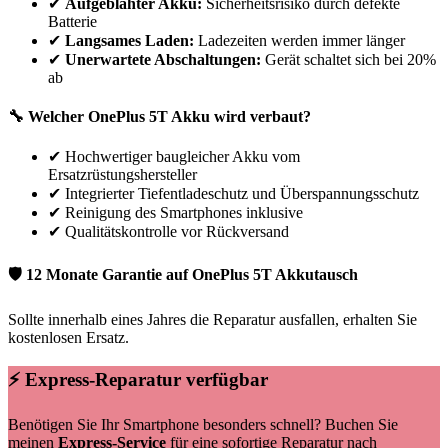
✔
Aufgeblähter Akku:
Sicherheitsrisiko durch defekte
Batterie
✔
Langsames Laden:
Ladezeiten werden immer länger
✔
Unerwartete Abschaltungen:
Gerät schaltet sich bei 20%
ab
🔧 Welcher
OnePlus
5T
Akku wird verbaut?
✔
Hochwertiger baugleicher Akku vom
Ersatzrüstungshersteller
✔
Integrierter Tiefentladeschutz und Überspannungsschutz
✔
Reinigung des Smartphones inklusive
✔
Qualitätskontrolle vor Rückversand
🛡 12 Monate Garantie auf
OnePlus
5T
Akkutausch
Sollte innerhalb eines Jahres die Reparatur ausfallen, erhalten Sie
kostenlosen Ersatz.
⚡ Express-Reparatur verfügbar
Benötigen Sie Ihr Smartphone besonders schnell? Buchen Sie
meinen
Express-Service
für eine sofortige Reparatur nach