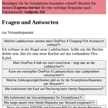
Benötigen Sie Ihr Smartphone besonders schnell? Buchen Sie
meinen
Express-Service
für eine sofortige Reparatur nach
Paketankunft!
Aufpreis 35€
Fragen und Antworten
zur Versandreparatur
Welche Ladebuchsen werden beim OnePlus 8 Charging Port Austausch
verbaut?
+
Ich verbaue in der Regel neue Ladebuchsen. Sollte nur die Buchse
defekt sein, löte ich eine neue Buchse auf das vorhandene Flex-
Kabel.
Mein OnePlus 8 lädt nur noch manchmal – liegt das an der
Ladebuchse?
+
Kann ein verstopfter OnePlus 8 Ladeanschluss das Ladeproblem
verursachen?
+
Welche Zahlungsmöglichkeiten gibt es für die Smartphone-Reparatur
per Versand?
+
Wie funktioniert der Kauf auf Rechnung beim Handy-Reparaturservice?
+
Wie funktioniert die Versandreparatur für Smartphones?
+
Wie lange dauert eine Handy-Reparatur per Versand insgesamt?
+
Muss ich meine SIM-PIN und Entsperr-PIN für die Handy-Reparatur