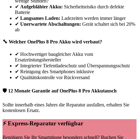
wenige Stunden?
✔
Aufgeblähter Akku:
Sicherheitsrisiko durch defekte
Batterie
✔
Langsames Laden:
Ladezeiten werden immer länger
✔
Unerwartete Abschaltungen:
Gerät schaltet sich bei 20%
ab
🔧 Welcher
OnePlus
8 Pro
Akku wird verbaut?
✔
Hochwertiger baugleicher Akku vom
Ersatzrüstungshersteller
✔
Integrierter Tiefentladeschutz und Überspannungsschutz
✔
Reinigung des Smartphones inklusive
✔
Qualitätskontrolle vor Rückversand
🛡 12 Monate Garantie auf
OnePlus
8 Pro
Akkutausch
Sollte innerhalb eines Jahres die Reparatur ausfallen, erhalten Sie
kostenlosen Ersatz.
⚡ Express-Reparatur verfügbar
Benötigen Sie Ihr Smartphone besonders schnell? Buchen Sie