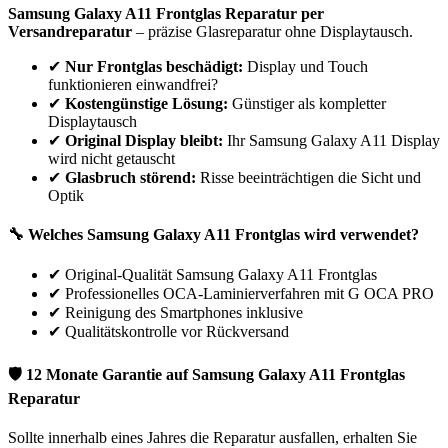
Samsung
Galaxy A11
Frontglas Reparatur per
Versandreparatur
– präzise Glasreparatur ohne Displaytausch.
✔
Nur Frontglas beschädigt:
Display und Touch
funktionieren einwandfrei?
✔
Kostengünstige Lösung:
Günstiger als kompletter
Displaytausch
✔
Original Display bleibt:
Ihr
Samsung
Galaxy A11
Display
wird nicht getauscht
✔
Glasbruch störend:
Risse beeinträchtigen die Sicht und
Optik
🔧 Welches
Samsung
Galaxy A11
Frontglas wird verwendet?
✔
Original-Qualität Samsung Galaxy A11 Frontglas
✔
Professionelles OCA-Laminierverfahren mit G OCA PRO
✔
Reinigung des Smartphones inklusive
✔
Qualitätskontrolle vor Rückversand
🛡 12 Monate Garantie auf
Samsung
Galaxy A11
Frontglas
Reparatur
Sollte innerhalb eines Jahres die Reparatur ausfallen, erhalten Sie