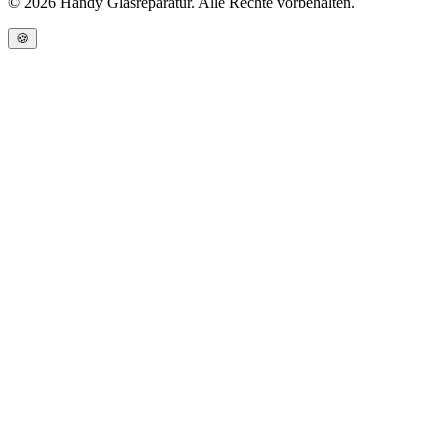
©
2026
Handy Glasreparatur. Alle Rechte vorbehalten.
🍪