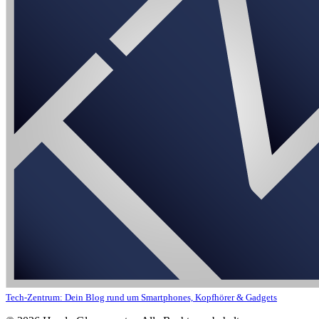
Tech-Zentrum: Dein Blog rund um Smartphones, Kopfhörer & Gadgets