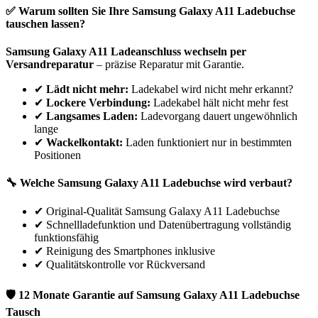
✅ Warum sollten Sie Ihre
Samsung
Galaxy A11
Ladebuchse
tauschen lassen?
Samsung
Galaxy A11
Ladeanschluss wechseln per
Versandreparatur
– präzise Reparatur mit Garantie.
✔
Lädt nicht mehr:
Ladekabel wird nicht mehr erkannt?
✔
Lockere Verbindung:
Ladekabel hält nicht mehr fest
✔
Langsames Laden:
Ladevorgang dauert ungewöhnlich
lange
✔
Wackelkontakt:
Laden funktioniert nur in bestimmten
Positionen
🔧 Welche
Samsung
Galaxy A11
Ladebuchse wird verbaut?
✔
Original-Qualität Samsung Galaxy A11 Ladebuchse
✔
Schnellladefunktion und Datenübertragung vollständig
funktionsfähig
✔
Reinigung des Smartphones inklusive
✔
Qualitätskontrolle vor Rückversand
🛡 12 Monate Garantie auf
Samsung
Galaxy A11
Ladebuchse
Tausch