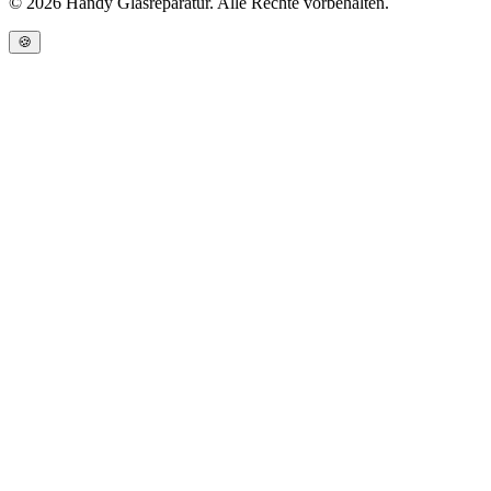
©
2026
Handy Glasreparatur. Alle Rechte vorbehalten.
🍪