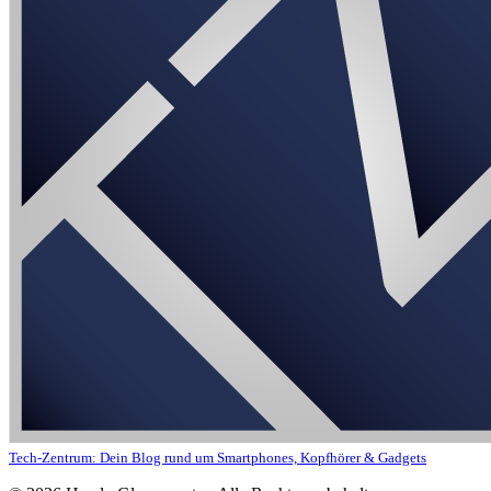
Tech-Zentrum: Dein Blog rund um Smartphones, Kopfhörer & Gadgets