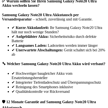
✅ Warum sollten Sie Ihren
Samsung
Galaxy Note20 Ultra
Akku wechseln lassen?
Samsung
Galaxy Note20 Ultra
Akkutausch per
Versandreparatur
– schnell, zuverlässig und mit Garantie.
✔
Kurze Akkulaufzeit:
Ihr
Samsung
Galaxy Note20 Ultra
hält nur noch wenige Stunden?
✔
Aufgeblähter Akku:
Sicherheitsrisiko durch defekte
Batterie
✔
Langsames Laden:
Ladezeiten werden immer länger
✔
Unerwartete Abschaltungen:
Gerät schaltet sich bei 20%
ab
🔧 Welcher
Samsung
Galaxy Note20 Ultra
Akku wird verbaut?
✔
Hochwertiger baugleicher Akku vom
Ersatzrüstungshersteller
✔
Integrierter Tiefentladeschutz und Überspannungsschutz
✔
Reinigung des Smartphones inklusive
✔
Qualitätskontrolle vor Rückversand
🛡 12 Monate Garantie auf
Samsung
Galaxy Note20 Ultra
Akkutausch