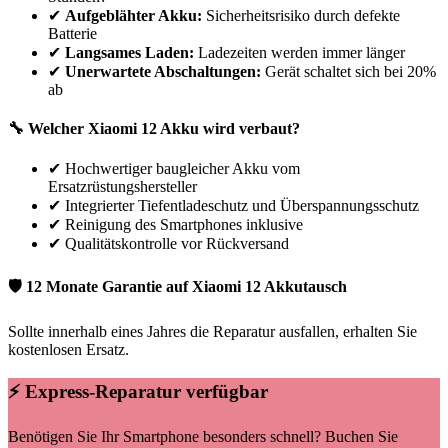
✔
Aufgeblähter Akku:
Sicherheitsrisiko durch defekte
Batterie
✔
Langsames Laden:
Ladezeiten werden immer länger
✔
Unerwartete Abschaltungen:
Gerät schaltet sich bei 20%
ab
🔧 Welcher
Xiaomi
12
Akku wird verbaut?
✔
Hochwertiger baugleicher Akku vom
Ersatzrüstungshersteller
✔
Integrierter Tiefentladeschutz und Überspannungsschutz
✔
Reinigung des Smartphones inklusive
✔
Qualitätskontrolle vor Rückversand
🛡 12 Monate Garantie auf
Xiaomi
12
Akkutausch
Sollte innerhalb eines Jahres die Reparatur ausfallen, erhalten Sie
kostenlosen Ersatz.
⚡ Express-Reparatur verfügbar
Benötigen Sie Ihr Smartphone besonders schnell? Buchen Sie