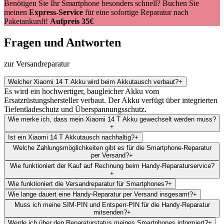
Benötigen Sie Ihr Smartphone besonders schnell? Buchen Sie
meinen
Express-Service
für eine sofortige Reparatur nach
Paketankunft!
Aufpreis 35€
Fragen und Antworten
zur Versandreparatur
Welcher Xiaomi 14 T Akku wird beim Akkutausch verbaut?
+
Es wird ein hochwertiger, baugleicher Akku vom
Ersatzrüstungshersteller verbaut. Der Akku verfügt über integrierten
Tiefentladeschutz und Überspannungsschutz.
Wie merke ich, dass mein Xiaomi 14 T Akku gewechselt werden muss?
+
Ist ein Xiaomi 14 T Akkutausch nachhaltig?
+
Welche Zahlungsmöglichkeiten gibt es für die Smartphone-Reparatur
per Versand?
+
Wie funktioniert der Kauf auf Rechnung beim Handy-Reparaturservice?
+
Wie funktioniert die Versandreparatur für Smartphones?
+
Wie lange dauert eine Handy-Reparatur per Versand insgesamt?
+
Muss ich meine SIM-PIN und Entsperr-PIN für die Handy-Reparatur
mitsenden?
+
Werde ich über den Reparaturstatus meines Smartphones informiert?
+