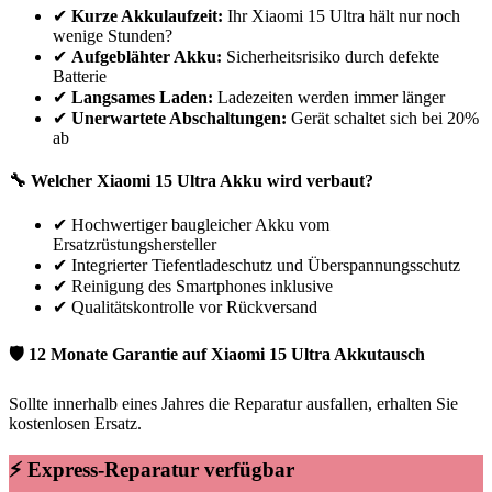
✔
Kurze Akkulaufzeit:
Ihr
Xiaomi
15 Ultra
hält nur noch
wenige Stunden?
✔
Aufgeblähter Akku:
Sicherheitsrisiko durch defekte
Batterie
✔
Langsames Laden:
Ladezeiten werden immer länger
✔
Unerwartete Abschaltungen:
Gerät schaltet sich bei 20%
ab
🔧 Welcher
Xiaomi
15 Ultra
Akku wird verbaut?
✔
Hochwertiger baugleicher Akku vom
Ersatzrüstungshersteller
✔
Integrierter Tiefentladeschutz und Überspannungsschutz
✔
Reinigung des Smartphones inklusive
✔
Qualitätskontrolle vor Rückversand
🛡 12 Monate Garantie auf
Xiaomi
15 Ultra
Akkutausch
Sollte innerhalb eines Jahres die Reparatur ausfallen, erhalten Sie
kostenlosen Ersatz.
⚡ Express-Reparatur verfügbar