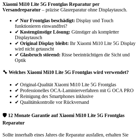
Xiaomi
Mi10 Lite 5G
Frontglas Reparatur per
Versandreparatur
– präzise Glasreparatur ohne Displaytausch.
✔
Nur Frontglas beschädigt:
Display und Touch
funktionieren einwandfrei?
✔
Kostengünstige Lösung:
Günstiger als kompletter
Displaytausch
✔
Original Display bleibt:
Ihr
Xiaomi
Mi10 Lite 5G
Display
wird nicht getauscht
✔
Glasbruch störend:
Risse beeinträchtigen die Sicht und
Optik
🔧 Welches
Xiaomi
Mi10 Lite 5G
Frontglas wird verwendet?
✔
Original-Qualität Xiaomi Mi10 Lite 5G Frontglas
✔
Professionelles OCA-Laminierverfahren mit G OCA PRO
✔
Reinigung des Smartphones inklusive
✔
Qualitätskontrolle vor Rückversand
🛡 12 Monate Garantie auf
Xiaomi
Mi10 Lite 5G
Frontglas
Reparatur
Sollte innerhalb eines Jahres die Reparatur ausfallen, erhalten Sie