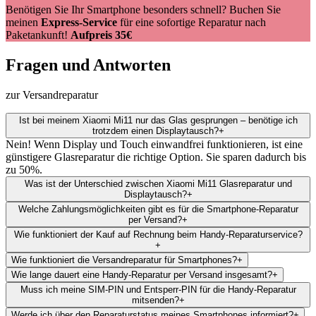
Benötigen Sie Ihr Smartphone besonders schnell? Buchen Sie
meinen
Express-Service
für eine sofortige Reparatur nach
Paketankunft!
Aufpreis 35€
Fragen und Antworten
zur Versandreparatur
Ist bei meinem Xiaomi Mi11 nur das Glas gesprungen – benötige ich
trotzdem einen Displaytausch?
+
Nein! Wenn Display und Touch einwandfrei funktionieren, ist eine
günstigere Glasreparatur die richtige Option. Sie sparen dadurch bis
zu 50%.
Was ist der Unterschied zwischen Xiaomi Mi11 Glasreparatur und
Displaytausch?
+
Welche Zahlungsmöglichkeiten gibt es für die Smartphone-Reparatur
per Versand?
+
Wie funktioniert der Kauf auf Rechnung beim Handy-Reparaturservice?
+
Wie funktioniert die Versandreparatur für Smartphones?
+
Wie lange dauert eine Handy-Reparatur per Versand insgesamt?
+
Muss ich meine SIM-PIN und Entsperr-PIN für die Handy-Reparatur
mitsenden?
+
Werde ich über den Reparaturstatus meines Smartphones informiert?
+