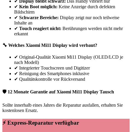
✔
Display bleibt schwarz:
Das Handy vibriert nur
✔
Kein Boot möglich:
Keine Anzeige durch defekten
Bildschirm
✔
Schwarze Bereiche:
Display zeigt nur noch teilweise
Inhalte an
✔
Touch reagiert nicht:
Berührungen werden nicht mehr
erkannt
🔧 Welches
Xiaomi
Mi11
Display wird verbaut?
✔
Original-Qualität Xiaomi Mi11 Display (OLED/LCD je
nach Modell)
✔
Integrierter Touchscreen und Digitizer
✔
Reinigung des Smartphones inklusive
✔
Qualitätskontrolle vor Rückversand
🛡 12 Monate Garantie auf
Xiaomi
Mi11
Display Tausch
Sollte innerhalb eines Jahres die Reparatur ausfallen, erhalten Sie
kostenlosen Ersatz.
⚡ Express-Reparatur verfügbar