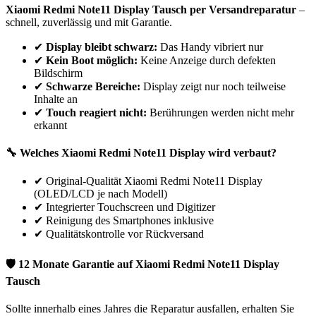
Xiaomi
Redmi Note11
Display Tausch per Versandreparatur
–
schnell, zuverlässig und mit Garantie.
✔
Display bleibt schwarz:
Das Handy vibriert nur
✔
Kein Boot möglich:
Keine Anzeige durch defekten
Bildschirm
✔
Schwarze Bereiche:
Display zeigt nur noch teilweise
Inhalte an
✔
Touch reagiert nicht:
Berührungen werden nicht mehr
erkannt
🔧 Welches
Xiaomi
Redmi Note11
Display wird verbaut?
✔
Original-Qualität Xiaomi Redmi Note11 Display
(OLED/LCD je nach Modell)
✔
Integrierter Touchscreen und Digitizer
✔
Reinigung des Smartphones inklusive
✔
Qualitätskontrolle vor Rückversand
🛡 12 Monate Garantie auf
Xiaomi
Redmi Note11
Display
Tausch
Sollte innerhalb eines Jahres die Reparatur ausfallen, erhalten Sie