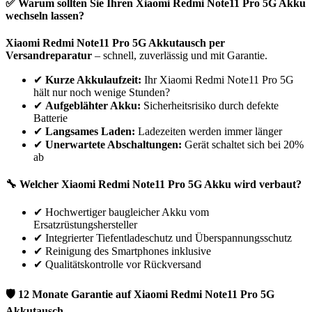
✅ Warum sollten Sie Ihren
Xiaomi
Redmi Note11 Pro 5G
Akku
wechseln lassen?
Xiaomi
Redmi Note11 Pro 5G
Akkutausch per
Versandreparatur
– schnell, zuverlässig und mit Garantie.
✔
Kurze Akkulaufzeit:
Ihr
Xiaomi
Redmi Note11 Pro 5G
hält nur noch wenige Stunden?
✔
Aufgeblähter Akku:
Sicherheitsrisiko durch defekte
Batterie
✔
Langsames Laden:
Ladezeiten werden immer länger
✔
Unerwartete Abschaltungen:
Gerät schaltet sich bei 20%
ab
🔧 Welcher
Xiaomi
Redmi Note11 Pro 5G
Akku wird verbaut?
✔
Hochwertiger baugleicher Akku vom
Ersatzrüstungshersteller
✔
Integrierter Tiefentladeschutz und Überspannungsschutz
✔
Reinigung des Smartphones inklusive
✔
Qualitätskontrolle vor Rückversand
🛡 12 Monate Garantie auf
Xiaomi
Redmi Note11 Pro 5G
Akkutausch