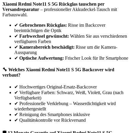
Xiaomi
Redmi Note11 S 5G
Rückglas tauschen per
Versandreparatur
– professioneller Akkudeckel-Tausch mit
Farbauswahl.
✔
Gebrochenes Rückglas:
Risse im Backcover
beeinträchtigen die Optik
✔
Farbwechsel gewünscht:
Wählen Sie aus verschiedenen
verfügbaren Farben
✔
Kamerabereich beschädigt:
Risse um die Kamera-
Aussparung
✔
Optische Aufwertung:
Frischer Look für Ihr Smartphone
🔧 Welches
Xiaomi
Redmi Note11 S 5G
Backcover wird
verbaut?
✔
Hochwertiges Original-Ersatz-Backcover
✔
Verfügbare Farben: Schwarz, Weiß, Violett, Grau (nach
Verfügbarkeit)
✔
Professionelle Verklebung – Wasserdichtigkeit wird
wiederhergestellt
✔
Reinigung des Smartphones inklusive
✔
Qualitätskontrolle vor Rückversand
🛡 12 Monate Garantie auf
Xiaomi
Redmi Note11 S 5G